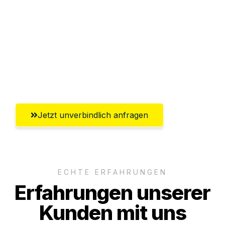
Abwicklung innerhalb von 24 Stunden
Versichert bis zu 7.500€
Ggf. komplette Zollabwicklung inklusive
Umfassender Kundensupport aus
Heilbronn
Jetzt unverbindlich anfragen
ECHTE ERFAHRUNGEN
Erfahrungen unserer
Kunden mit uns