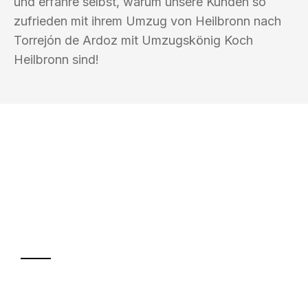
und erfahre selbst, warum unsere Kunden so
zufrieden mit ihrem Umzug von Heilbronn nach
Torrejón de Ardoz mit Umzugskönig Koch
Heilbronn sind!
UMZUGSKÖNIG KOCH HEILBRONN
Ihr Umzug oder
Transport
Sparen Sie bis zu 100€ bei Anfrage