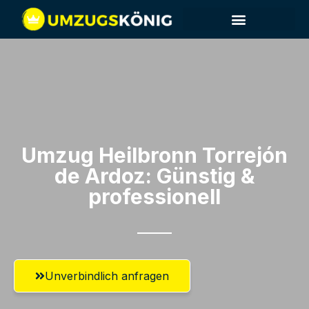
Umzug Heilbronn​ Torrejón
de Ardoz: Günstig &
professionell​
Unverbindlich anfragen