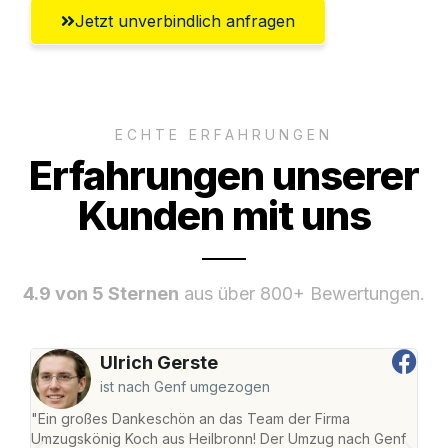
Jetzt unverbindlich anfragen
ECHTE ERFAHRUNGEN
Erfahrungen unserer
Kunden mit uns
4.9 von 5 Sternen
aus über 800+ Bewertungen.
Ulrich Gerste
ist nach Genf umgezogen
"Ein großes Dankeschön an das Team der Firma
"Die
Umzugskönig Koch aus Heilbronn! Der Umzug nach Genf
mei