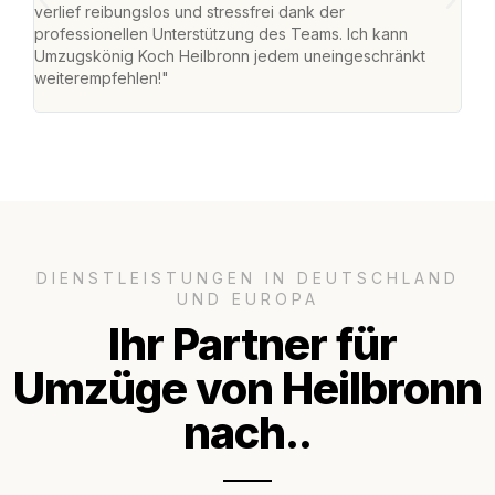
verlief reibungslos und stressfrei dank der
Team
professionellen Unterstützung des Teams. Ich kann
habe
Umzugskönig Koch Heilbronn jedem uneingeschränkt
an m
weiterempfehlen!"
groß
DIENSTLEISTUNGEN IN DEUTSCHLAND
UND EUROPA
Ihr Partner für
Umzüge von Heilbronn
nach..