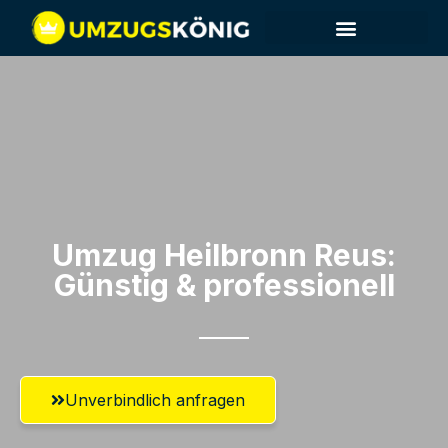
Umzug Heilbronn​ Reus:
Günstig & professionell​
Unverbindlich anfragen