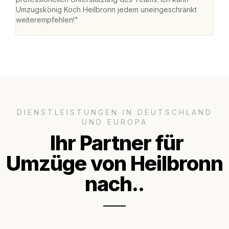
Umzugskönig Koch Heilbronn jedem uneingeschränkt
an m
weiterempfehlen!"
groß
DIENSTLEISTUNGEN IN DEUTSCHLAND
UND EUROPA
Ihr Partner für
Umzüge von Heilbronn
nach..