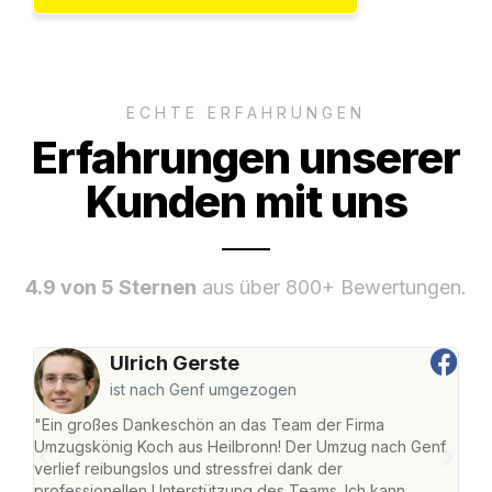
ECHTE ERFAHRUNGEN
Erfahrungen unserer
Kunden mit uns
4.9 von 5 Sternen
aus über 800+ Bewertungen.
Ulrich Gerste
ist nach Genf umgezogen
"Ein großes Dankeschön an das Team der Firma
"Die
Umzugskönig Koch aus Heilbronn! Der Umzug nach Genf
mei
verlief reibungslos und stressfrei dank der
Team
professionellen Unterstützung des Teams. Ich kann
habe