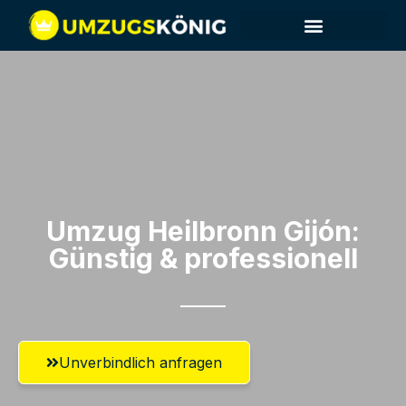
Umzug Heilbronn​ Gijón:
Günstig & professionell​
Unverbindlich anfragen