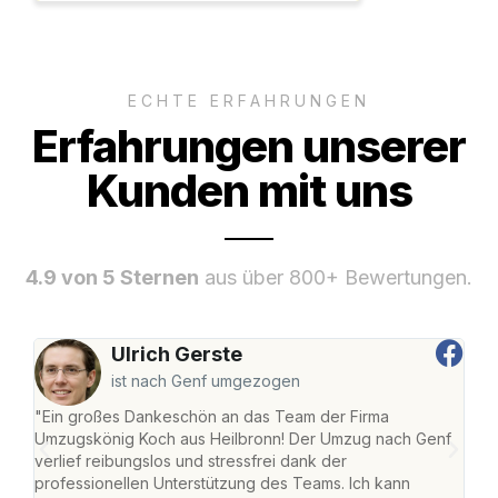
ECHTE ERFAHRUNGEN
Erfahrungen unserer
Kunden mit uns
4.9 von 5 Sternen
aus über 800+ Bewertungen.
Ulrich Gerste
ist nach Genf umgezogen
"Ein großes Dankeschön an das Team der Firma
"Die
Umzugskönig Koch aus Heilbronn! Der Umzug nach Genf
mei
verlief reibungslos und stressfrei dank der
Team
professionellen Unterstützung des Teams. Ich kann
habe