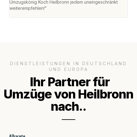
Umzugskönig Koch Heilbronn jedem uneingeschränkt
an m
weiterempfehlen!"
groß
DIENSTLEISTUNGEN IN DEUTSCHLAND
UND EUROPA
Ihr Partner für
Umzüge von Heilbronn
nach..
Albacete