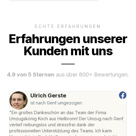
ECHTE ERFAHRUNGEN
Erfahrungen unserer
Kunden mit uns
4.9 von 5 Sternen
aus über 800+ Bewertungen.
Ulrich Gerste
ist nach Genf umgezogen
"Ein großes Dankeschön an das Team der Firma
"Die
Umzugskönig Koch aus Heilbronn! Der Umzug nach Genf
mei
verlief reibungslos und stressfrei dank der
Team
professionellen Unterstützung des Teams. Ich kann
habe