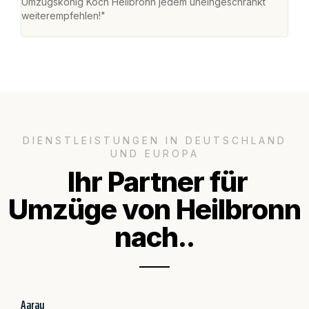
Umzugskönig Koch Heilbronn jedem uneingeschränkt
an m
weiterempfehlen!"
groß
DIENSTLEISTUNGEN IN DEUTSCHLAND
UND EUROPA
Ihr Partner für
Umzüge von Heilbronn
nach..
Aarau