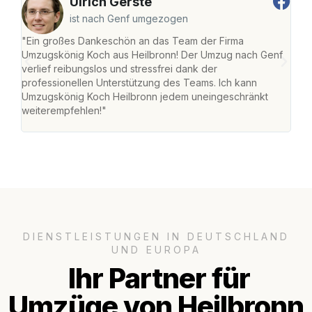
Ulrich Gerste
ist nach Genf umgezogen
"Ein großes Dankeschön an das Team der Firma
"Die
Umzugskönig Koch aus Heilbronn! Der Umzug nach Genf
mei
verlief reibungslos und stressfrei dank der
Team
professionellen Unterstützung des Teams. Ich kann
habe
Umzugskönig Koch Heilbronn jedem uneingeschränkt
an m
weiterempfehlen!"
groß
DIENSTLEISTUNGEN IN DEUTSCHLAND
UND EUROPA
Ihr Partner für
Umzüge von Heilbronn