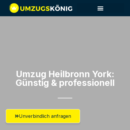
Umzug Heilbronn​ York:
Günstig & professionell​
Unverbindlich anfragen