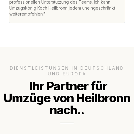
professionellen Unterstützung des Teams. Ich kann
habe
Umzugskönig Koch Heilbronn jedem uneingeschränkt
an m
weiterempfehlen!"
groß
DIENSTLEISTUNGEN IN DEUTSCHLAND
UND EUROPA
Ihr Partner für
Umzüge von Heilbronn
nach..