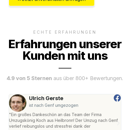
ECHTE ERFAHRUNGEN
Erfahrungen unserer
Kunden mit uns
4.9 von 5 Sternen
aus über 800+ Bewertungen.
Ulrich Gerste
ist nach Genf umgezogen
"Ein großes Dankeschön an das Team der Firma
"Die
Umzugskönig Koch aus Heilbronn! Der Umzug nach Genf
mei
verlief reibungslos und stressfrei dank der
Team