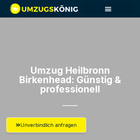
Umzug Heilbronn​
Birkenhead: Günstig &
professionell​
Unverbindlich anfragen