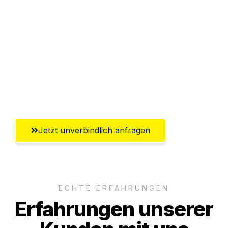
Abwicklung innerhalb von 24 Stunden
Versichert bis zu 7.500€
Ggf. komplette Zollabwicklung inklusive
Umfassender Kundensupport aus
Heilbronn
Jetzt unverbindlich anfragen
ECHTE ERFAHRUNGEN
Erfahrungen unserer