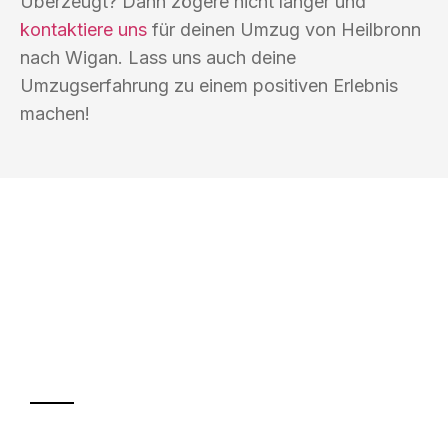
Überzeugt? Dann zögere nicht länger und
kontaktiere uns
für deinen Umzug von Heilbronn
nach Wigan. Lass uns auch deine
Umzugserfahrung zu einem positiven Erlebnis
machen!
UMZUGSKÖNIG KOCH HEILBRONN
Ihr Umzug oder
Transport
Sparen Sie bis zu 100€ bei Anfrage