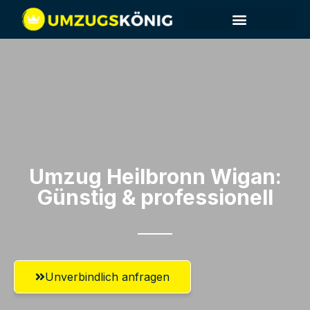
Umzug Heilbronn​ Wigan:
Günstig & professionell​
Unverbindlich anfragen