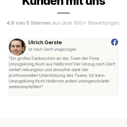
Kunden mit uns
4.9 von 5 Sternen
aus über 800+ Bewertungen.
Ulrich Gerste
ist nach Genf umgezogen
"Ein großes Dankeschön an das Team der Firma
"Die
Umzugskönig Koch aus Heilbronn! Der Umzug nach Genf
mei
verlief reibungslos und stressfrei dank der
Team
professionellen Unterstützung des Teams. Ich kann
habe
Umzugskönig Koch Heilbronn jedem uneingeschränkt
an m
weiterempfehlen!"
groß