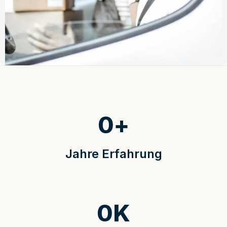
0
+
Jahre Erfahrung
0
K