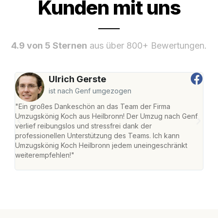
Kunden mit uns
4.9 von 5 Sternen
aus über 800+ Bewertungen.
Ulrich Gerste
ist nach Genf umgezogen
"Ein großes Dankeschön an das Team der Firma
"Die
Umzugskönig Koch aus Heilbronn! Der Umzug nach Genf
mei
verlief reibungslos und stressfrei dank der
Team
professionellen Unterstützung des Teams. Ich kann
habe
Umzugskönig Koch Heilbronn jedem uneingeschränkt
an m
weiterempfehlen!"
groß