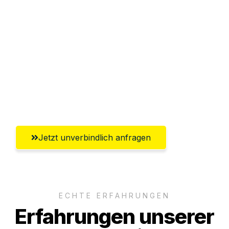
Sparen Sie bis zu 100€ bei Anfrage
Abwicklung innerhalb von 24 Stunden
Versichert bis zu 7.500€
Ggf. komplette Zollabwicklung inklusive
Umfassender Kundensupport aus
Heilbronn
Jetzt unverbindlich anfragen
ECHTE ERFAHRUNGEN
Erfahrungen unserer