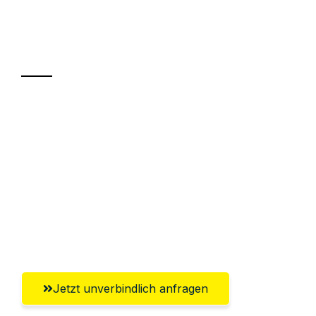
Ihr Umzug oder
Transport
Sparen Sie bis zu 100€ bei Anfrage
Abwicklung innerhalb von 24 Stunden
Versichert bis zu 7.500€
Ggf. komplette Zollabwicklung inklusive
Umfassender Kundensupport aus
Heilbronn
Jetzt unverbindlich anfragen