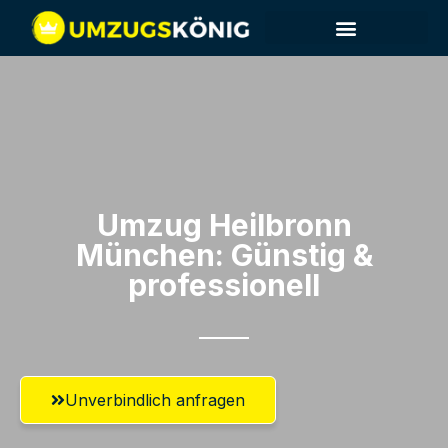
Umzug Heilbronn​
München: Günstig &
professionell​
Unverbindlich anfragen