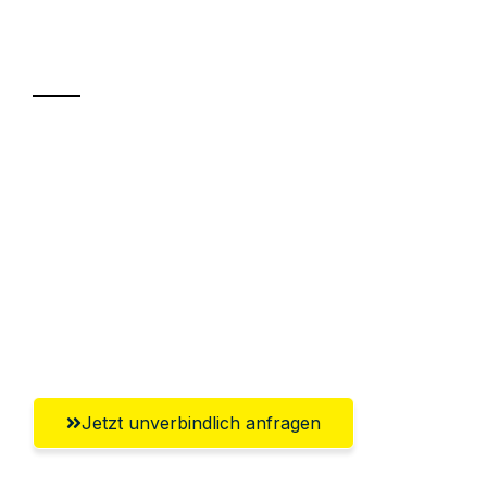
Ihr Umzug oder
Transport
Sparen Sie bis zu 100€ bei Anfrage
Abwicklung innerhalb von 24 Stunden
Versichert bis zu 7.500€
Ggf. komplette Zollabwicklung inklusive
Umfassender Kundensupport aus
Heilbronn
Jetzt unverbindlich anfragen