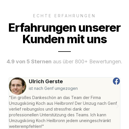
ECHTE ERFAHRUNGEN
Erfahrungen unserer
Kunden mit uns
4.9 von 5 Sternen
aus über 800+ Bewertungen.
Ulrich Gerste
ist nach Genf umgezogen
"Ein großes Dankeschön an das Team der Firma
"Die
Umzugskönig Koch aus Heilbronn! Der Umzug nach Genf
mei
verlief reibungslos und stressfrei dank der
Team
professionellen Unterstützung des Teams. Ich kann
habe
Umzugskönig Koch Heilbronn jedem uneingeschränkt
an m
weiterempfehlen!"
groß