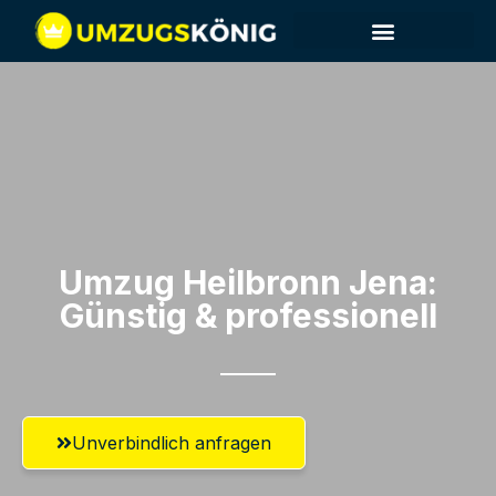
Umzug Heilbronn​ Jena:
Günstig & professionell​
Unverbindlich anfragen