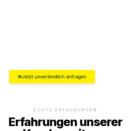
Abwicklung innerhalb von 24 Stunden
Versichert bis zu 7.500€
Ggf. komplette Zollabwicklung inklusive
Umfassender Kundensupport aus
Heilbronn
Jetzt unverbindlich anfragen
ECHTE ERFAHRUNGEN
Erfahrungen unserer