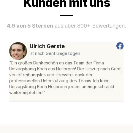
Kunden mit uns
4.9 von 5 Sternen
aus über 800+ Bewertungen.
Ulrich Gerste
ist nach Genf umgezogen
"Ein großes Dankeschön an das Team der Firma
"Die
Umzugskönig Koch aus Heilbronn! Der Umzug nach Genf
mei
verlief reibungslos und stressfrei dank der
Team
professionellen Unterstützung des Teams. Ich kann
habe
Umzugskönig Koch Heilbronn jedem uneingeschränkt
an m
weiterempfehlen!"
groß