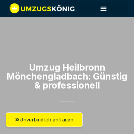
Umzug Heilbronn​
Mönchengladbach: Günstig
& professionell​
Unverbindlich anfragen