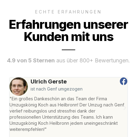
ECHTE ERFAHRUNGEN
Erfahrungen unserer
Kunden mit uns
4.9 von 5 Sternen
aus über 800+ Bewertungen.
Ulrich Gerste
ist nach Genf umgezogen
"Ein großes Dankeschön an das Team der Firma
"Die
Umzugskönig Koch aus Heilbronn! Der Umzug nach Genf
mei
verlief reibungslos und stressfrei dank der
Team
professionellen Unterstützung des Teams. Ich kann
habe
Umzugskönig Koch Heilbronn jedem uneingeschränkt
an m
weiterempfehlen!"
groß