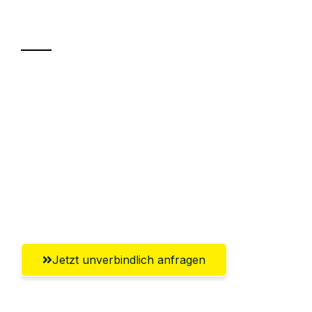
Transport
Sparen Sie bis zu 100€ bei Anfrage
Abwicklung innerhalb von 24 Stunden
Versichert bis zu 7.500€
Ggf. komplette Zollabwicklung inklusive
Umfassender Kundensupport aus
Heilbronn
Jetzt unverbindlich anfragen