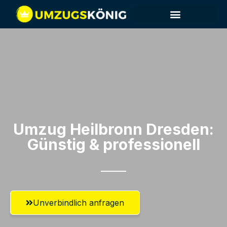
Umzug Heilbronn​ Dresden:
Günstig & professionell​
Unverbindlich anfragen