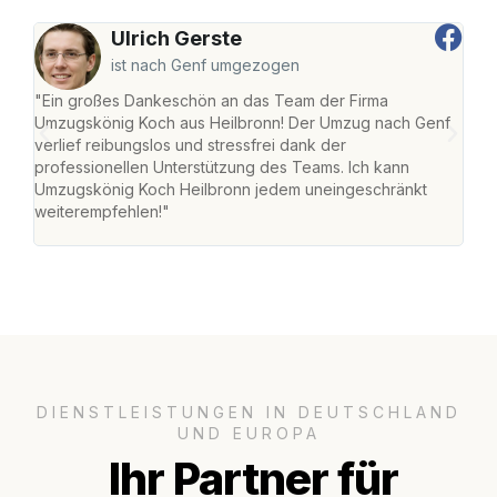
Ulrich Gerste
ist nach Genf umgezogen
"Ein großes Dankeschön an das Team der Firma
"Die
Umzugskönig Koch aus Heilbronn! Der Umzug nach Genf
mei
verlief reibungslos und stressfrei dank der
Team
professionellen Unterstützung des Teams. Ich kann
habe
Umzugskönig Koch Heilbronn jedem uneingeschränkt
an m
weiterempfehlen!"
groß
DIENSTLEISTUNGEN IN DEUTSCHLAND
UND EUROPA
Ihr Partner für