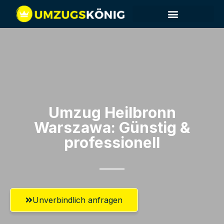
Umzug Heilbronn​
Warszawa: Günstig &
professionell​
Unverbindlich anfragen