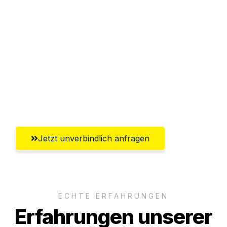
Sparen Sie bis zu 100€ bei Anfrage
Abwicklung innerhalb von 24 Stunden
Versichert bis zu 7.500€
Ggf. komplette Zollabwicklung inklusive
Umfassender Kundensupport aus
Heilbronn
Jetzt unverbindlich anfragen
ECHTE ERFAHRUNGEN
Erfahrungen unserer