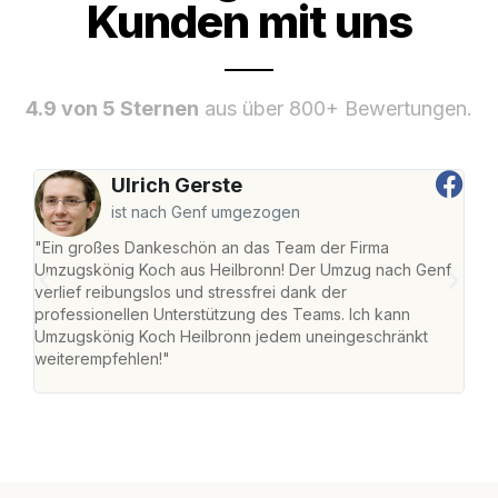
Kunden mit uns
4.9 von 5 Sternen
aus über 800+ Bewertungen.
Ulrich Gerste
ist nach Genf umgezogen
"Ein großes Dankeschön an das Team der Firma
"Die
Umzugskönig Koch aus Heilbronn! Der Umzug nach Genf
mei
verlief reibungslos und stressfrei dank der
Team
professionellen Unterstützung des Teams. Ich kann
habe
Umzugskönig Koch Heilbronn jedem uneingeschränkt
an m
weiterempfehlen!"
groß