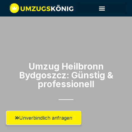
Umzug Heilbronn​
Bydgoszcz: Günstig &
professionell​
Unverbindlich anfragen