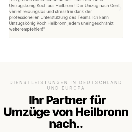
Umzugskönig Koch aus Heilbronn! Der Umzug nach Genf
mei
verlief reibungslos und stressfrei dank der
Team
professionellen Unterstützung des Teams. Ich kann
habe
Umzugskönig Koch Heilbronn jedem uneingeschränkt
an m
weiterempfehlen!"
groß
DIENSTLEISTUNGEN IN DEUTSCHLAND
UND EUROPA
Ihr Partner für
Umzüge von Heilbronn
nach..