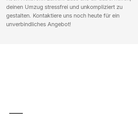
deinen Umzug stressfrei und unkompliziert zu
gestalten. Kontaktiere uns noch heute für ein
unverbindliches Angebot!
UMZUGSKÖNIG KOCH HEILBRONN
Ihr Umzug oder
Transport
Sparen Sie bis zu 100€ bei Anfrage
Abwicklung innerhalb von 24 Stunden