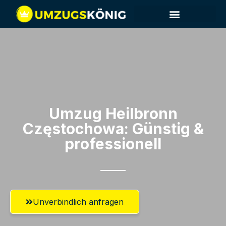
Umzug Heilbronn​
Częstochowa: Günstig &
professionell​
Unverbindlich anfragen