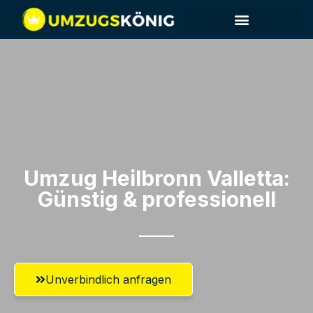
Umzug Heilbronn​ Valletta:
Günstig & professionell​
Unverbindlich anfragen