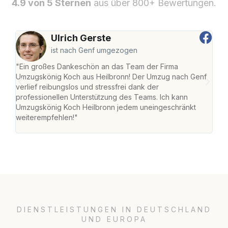
4.9 von 5 Sternen
aus über 800+ Bewertungen.
Ulrich Gerste
ist nach Genf umgezogen
"Ein großes Dankeschön an das Team der Firma
"Die
Umzugskönig Koch aus Heilbronn! Der Umzug nach Genf
mei
verlief reibungslos und stressfrei dank der
Team
professionellen Unterstützung des Teams. Ich kann
habe
Umzugskönig Koch Heilbronn jedem uneingeschränkt
an m
weiterempfehlen!"
groß
DIENSTLEISTUNGEN IN DEUTSCHLAND
UND EUROPA