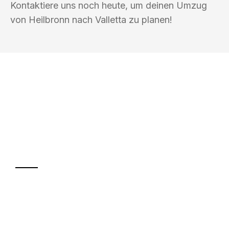
Kontaktiere uns noch heute, um deinen Umzug
von Heilbronn nach Valletta zu planen!
UMZUGSKÖNIG KOCH HEILBRONN
Ihr Umzug oder
Transport
Sparen Sie bis zu 100€ bei Anfrage
Abwicklung innerhalb von 24 Stunden
Versichert bis zu 7.500€