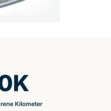
0
K
rene Kilometer