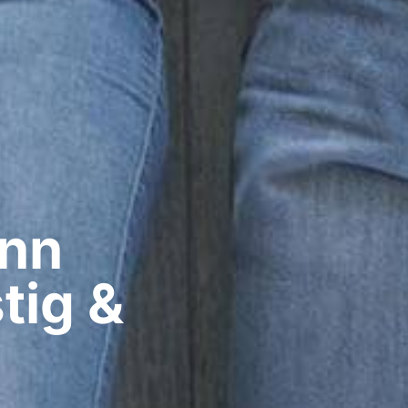
nn​
tig &