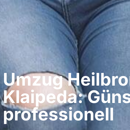
Umzug Heilbro
Klaipeda: Güns
professionell​