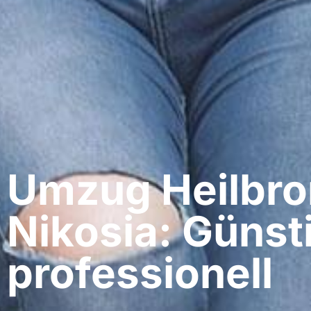
Umzug Heilbro
Nikosia: Günst
professionell​