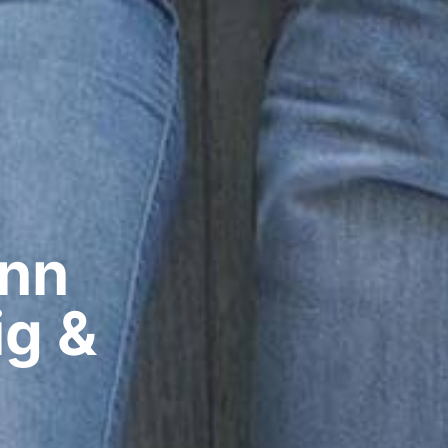
nn​
ig &