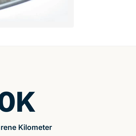
0
K
rene Kilometer