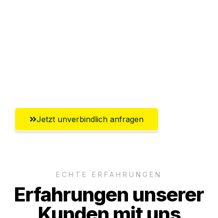
Abwicklung innerhalb von 24 Stunden
Versichert bis zu 7.500€
Ggf. komplette Zollabwicklung inklusive
Umfassender Kundensupport aus
Heilbronn
Jetzt unverbindlich anfragen
ECHTE ERFAHRUNGEN
Erfahrungen unserer
Kunden mit uns