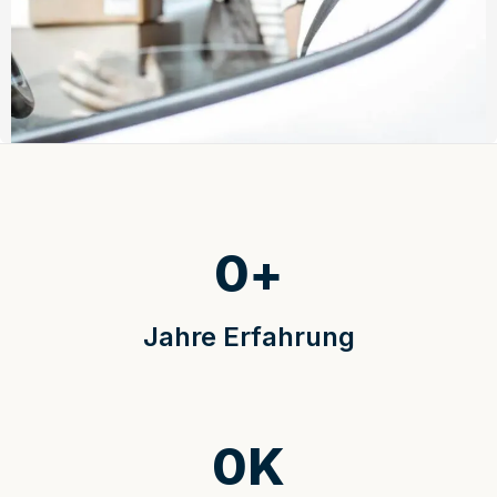
0
+
Jahre Erfahrung
0
K