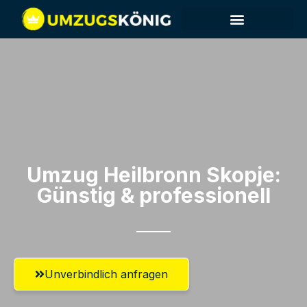
Umzug Heilbronn​ Skopje:
Günstig & professionell​
Unverbindlich anfragen