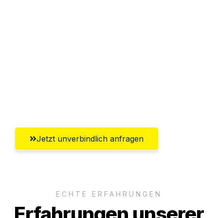
Sparen Sie bis zu 100€ bei Anfrage
Abwicklung innerhalb von 24 Stunden
Versichert bis zu 7.500€
Ggf. komplette Zollabwicklung inklusive
Umfassender Kundensupport aus
Heilbronn
Jetzt unverbindlich anfragen
ECHTE ERFAHRUNGEN
Erfahrungen unserer