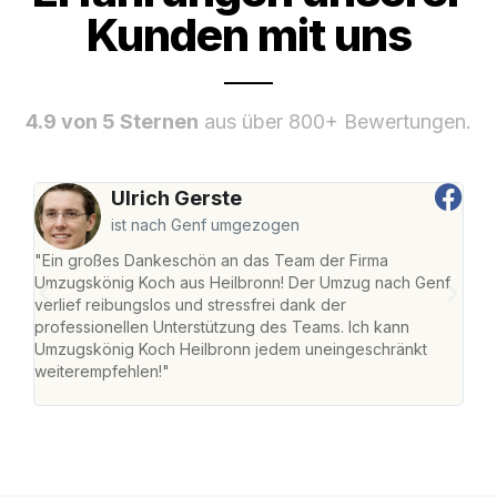
Kunden mit uns
4.9 von 5 Sternen
aus über 800+ Bewertungen.
Ulrich Gerste
ist nach Genf umgezogen
"Ein großes Dankeschön an das Team der Firma
"Die
Umzugskönig Koch aus Heilbronn! Der Umzug nach Genf
mei
verlief reibungslos und stressfrei dank der
Team
professionellen Unterstützung des Teams. Ich kann
habe
Umzugskönig Koch Heilbronn jedem uneingeschränkt
an m
weiterempfehlen!"
groß