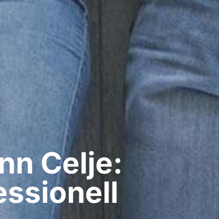
n​ Celje:
ssionell​