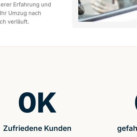
serer Erfahrung und
 Ihr Umzug nach
h verläuft.
0
K
Zufriedene Kunden
gefah