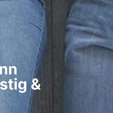
nn​
stig &