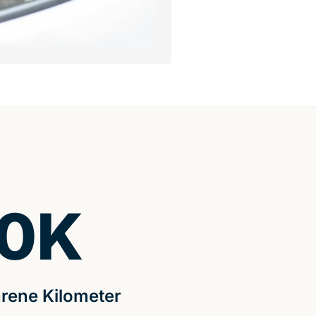
0
K
rene Kilometer