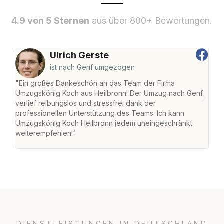
4.9 von 5 Sternen
aus über 800+ Bewertungen.
Ulrich Gerste
ist nach Genf umgezogen
"Ein großes Dankeschön an das Team der Firma
"Die
Umzugskönig Koch aus Heilbronn! Der Umzug nach Genf
mei
verlief reibungslos und stressfrei dank der
Team
professionellen Unterstützung des Teams. Ich kann
habe
Umzugskönig Koch Heilbronn jedem uneingeschränkt
an m
weiterempfehlen!"
groß
DIENSTLEISTUNGEN IN DEUTSCHLAND