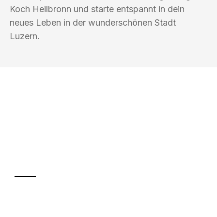
Koch Heilbronn und starte entspannt in dein
neues Leben in der wunderschönen Stadt
Luzern.
UMZUGSKÖNIG KOCH HEILBRONN
Ihr Umzug oder
Transport
Sparen Sie bis zu 100€ bei Anfrage
Abwicklung innerhalb von 24 Stunden