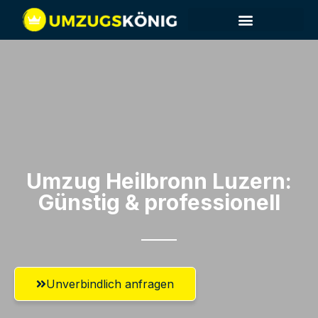
Umzug Heilbronn​ Luzern:
Günstig & professionell​
Unverbindlich anfragen