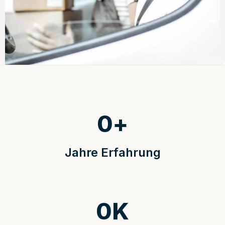
0
+
Jahre Erfahrung
0
K