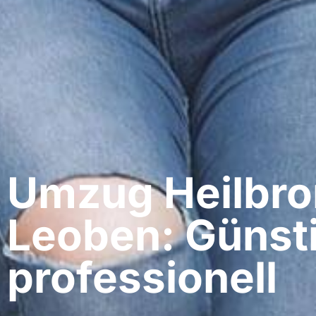
Umzug Heilbro
Leoben: Günst
professionell​