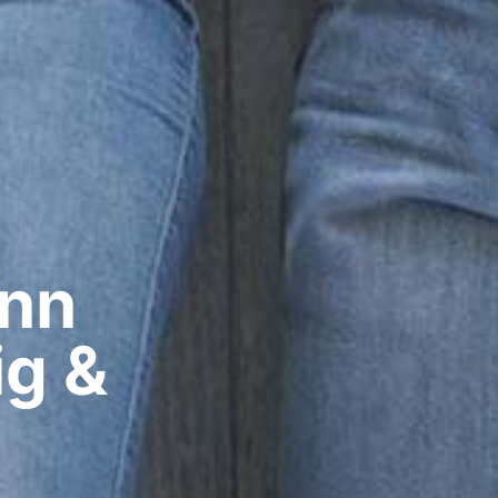
nn​
ig &