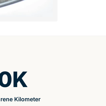
0
K
rene Kilometer