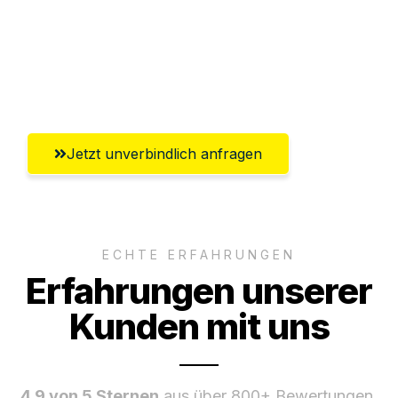
Ggf. komplette Zollabwicklung inklusive
Umfassender Kundensupport aus
Heilbronn
Jetzt unverbindlich anfragen
ECHTE ERFAHRUNGEN
Erfahrungen unserer
Kunden mit uns
4.9 von 5 Sternen
aus über 800+ Bewertungen.