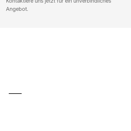
Kontaktiere uns jetzt für ein unverbindliches
Angebot.
UMZUGSKÖNIG KOCH HEILBRONN
Ihr Umzug oder
Transport
Sparen Sie bis zu 100€ bei Anfrage
Abwicklung innerhalb von 24 Stunden
Versichert bis zu 7.500€