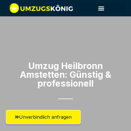
Umzug Heilbronn​
Amstetten: Günstig &
professionell​
Unverbindlich anfragen