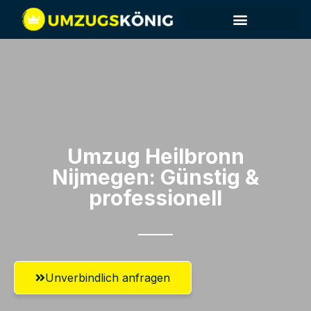
Umzug Heilbronn​
Nijmegen: Günstig &
professionell​
Unverbindlich anfragen