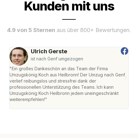
Kunden mit uns
4.9 von 5 Sternen
aus über 800+ Bewertungen.
Ulrich Gerste
ist nach Genf umgezogen
"Ein großes Dankeschön an das Team der Firma
"Die
Umzugskönig Koch aus Heilbronn! Der Umzug nach Genf
mei
verlief reibungslos und stressfrei dank der
Team
professionellen Unterstützung des Teams. Ich kann
habe
Umzugskönig Koch Heilbronn jedem uneingeschränkt
an m
weiterempfehlen!"
groß