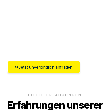
Sparen Sie bis zu 100€ bei Anfrage
Abwicklung innerhalb von 24 Stunden
Versichert bis zu 7.500€
Ggf. komplette Zollabwicklung inklusive
Umfassender Kundensupport aus
Heilbronn
Jetzt unverbindlich anfragen
ECHTE ERFAHRUNGEN
Erfahrungen unserer