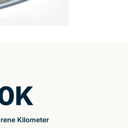
0
K
rene Kilometer