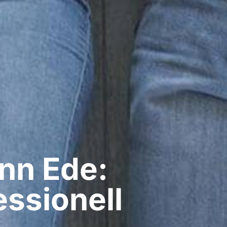
n​ Ede:
ssionell​