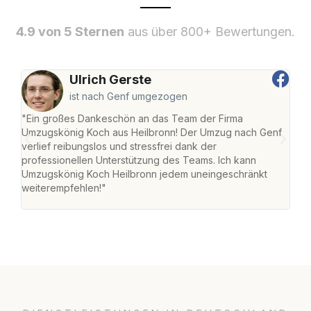
4.9 von 5 Sternen
aus über 800+ Bewertungen.
Ulrich Gerste
ist nach Genf umgezogen
"Ein großes Dankeschön an das Team der Firma
"Die
Umzugskönig Koch aus Heilbronn! Der Umzug nach Genf
mei
verlief reibungslos und stressfrei dank der
Team
professionellen Unterstützung des Teams. Ich kann
habe
Umzugskönig Koch Heilbronn jedem uneingeschränkt
an m
weiterempfehlen!"
groß