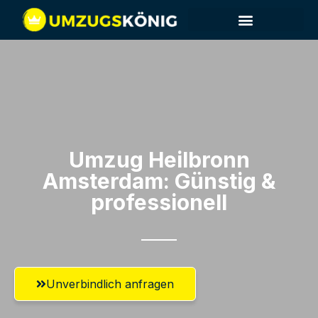
Umzug Heilbronn​
Amsterdam: Günstig &
professionell​
Unverbindlich anfragen