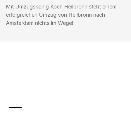
Mit Umzugskönig Koch Heilbronn steht einem
erfolgreichen Umzug von Heilbronn nach
Amsterdam nichts im Wege!
UMZUGSKÖNIG KOCH HEILBRONN
Ihr Umzug oder
Transport
Sparen Sie bis zu 100€ bei Anfrage
Abwicklung innerhalb von 24 Stunden