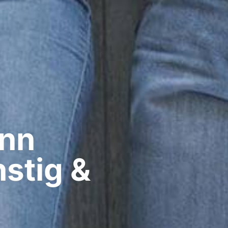
nn​
nstig &