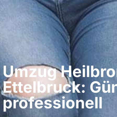
Umzug Heilbro
Ettelbruck: Gü
professionell​