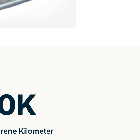
0
K
rene Kilometer