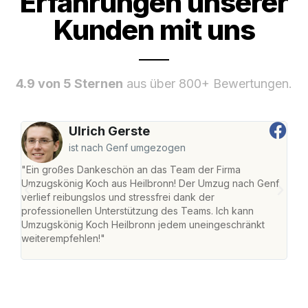
Erfahrungen unserer
Kunden mit uns
4.9 von 5 Sternen
aus über 800+ Bewertungen.
Ulrich Gerste
ist nach Genf umgezogen
"Ein großes Dankeschön an das Team der Firma
"Die
Umzugskönig Koch aus Heilbronn! Der Umzug nach Genf
mei
verlief reibungslos und stressfrei dank der
Team
professionellen Unterstützung des Teams. Ich kann
habe
Umzugskönig Koch Heilbronn jedem uneingeschränkt
an m
weiterempfehlen!"
groß