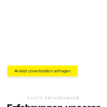
Sparen Sie bis zu 100€ bei Anfrage
Abwicklung innerhalb von 24 Stunden
Versichert bis zu 7.500€
Ggf. komplette Zollabwicklung inklusive
Umfassender Kundensupport aus
Heilbronn
Jetzt unverbindlich anfragen
ECHTE ERFAHRUNGEN