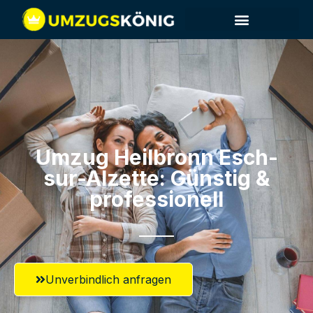
Umzug Heilbronn​ Esch-
sur-Alzette: Günstig &
professionell​
Unverbindlich anfragen