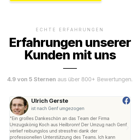
ECHTE ERFAHRUNGEN
Erfahrungen unserer
Kunden mit uns
4.9 von 5 Sternen
aus über 800+ Bewertungen.
Ulrich Gerste
ist nach Genf umgezogen
"Ein großes Dankeschön an das Team der Firma
"Die
Umzugskönig Koch aus Heilbronn! Der Umzug nach Genf
mei
verlief reibungslos und stressfrei dank der
Team
professionellen Unterstützung des Teams. Ich kann
habe