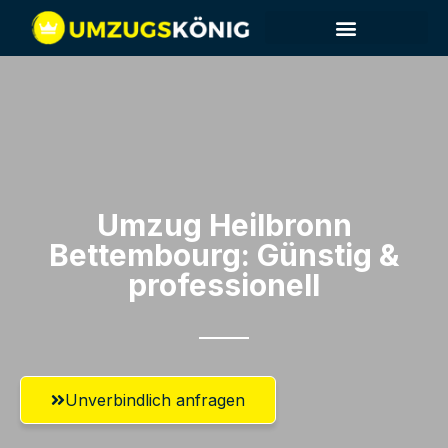
Umzug Heilbronn​
Bettembourg: Günstig &
professionell​
Unverbindlich anfragen