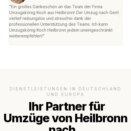
"Ein großes Dankeschön an das Team der Firma
"Die
Umzugskönig Koch aus Heilbronn! Der Umzug nach Genf
mei
verlief reibungslos und stressfrei dank der
Team
professionellen Unterstützung des Teams. Ich kann
habe
Umzugskönig Koch Heilbronn jedem uneingeschränkt
an m
weiterempfehlen!"
groß
DIENSTLEISTUNGEN IN DEUTSCHLAND
UND EUROPA
Ihr Partner für
Umzüge von Heilbronn
nach..