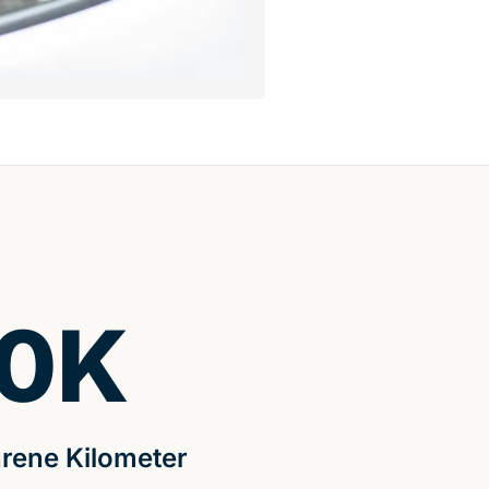
0
K
rene Kilometer