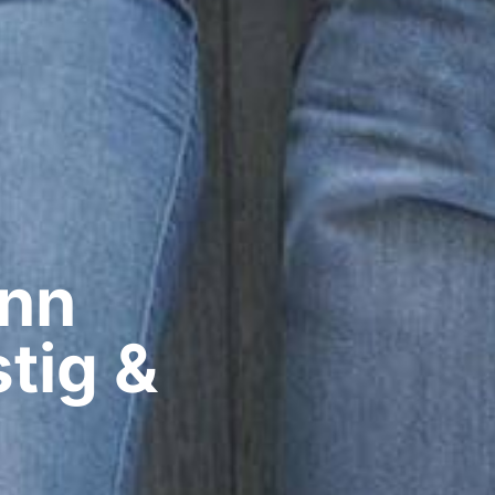
nn​
tig &