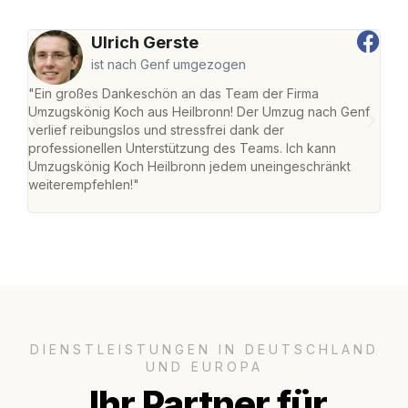
Ulrich Gerste
ist nach Genf umgezogen
"Ein großes Dankeschön an das Team der Firma
"Die
Umzugskönig Koch aus Heilbronn! Der Umzug nach Genf
mei
verlief reibungslos und stressfrei dank der
Team
professionellen Unterstützung des Teams. Ich kann
habe
Umzugskönig Koch Heilbronn jedem uneingeschränkt
an m
weiterempfehlen!"
groß
DIENSTLEISTUNGEN IN DEUTSCHLAND
UND EUROPA
Ihr Partner für