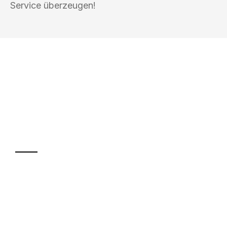
Service überzeugen!
UMZUGSKÖNIG KOCH HEILBRONN
Ihr Umzug oder
Transport
Sparen Sie bis zu 100€ bei Anfrage
Abwicklung innerhalb von 24 Stunden
Versichert bis zu 7.500€