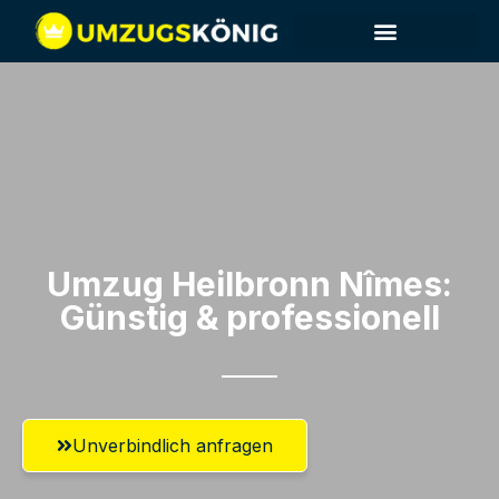
Umzug Heilbronn​ Nîmes:
Günstig & professionell​
Unverbindlich anfragen