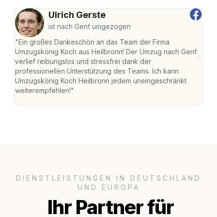
Ulrich Gerste
ist nach Genf umgezogen
"Ein großes Dankeschön an das Team der Firma
"Die
Umzugskönig Koch aus Heilbronn! Der Umzug nach Genf
mei
verlief reibungslos und stressfrei dank der
Team
professionellen Unterstützung des Teams. Ich kann
habe
Umzugskönig Koch Heilbronn jedem uneingeschränkt
an m
weiterempfehlen!"
groß
DIENSTLEISTUNGEN IN DEUTSCHLAND
UND EUROPA
Ihr Partner für