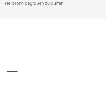
Heilbronn begrüßen zu dürfen!
UMZUGSKÖNIG KOCH HEILBRONN
Ihr Umzug oder
Transport
Sparen Sie bis zu 100€ bei Anfrage
Abwicklung innerhalb von 24 Stunden
Versichert bis zu 7.500€