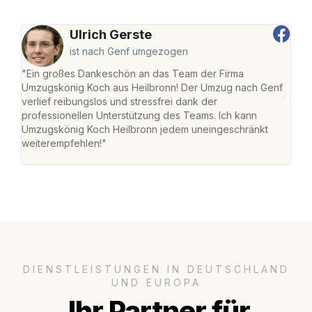
Ulrich Gerste
ist nach Genf umgezogen
"Ein großes Dankeschön an das Team der Firma
"Die
Umzugskönig Koch aus Heilbronn! Der Umzug nach Genf
mei
verlief reibungslos und stressfrei dank der
Team
professionellen Unterstützung des Teams. Ich kann
habe
Umzugskönig Koch Heilbronn jedem uneingeschränkt
an m
weiterempfehlen!"
groß
DIENSTLEISTUNGEN IN DEUTSCHLAND
UND EUROPA
Ihr Partner für