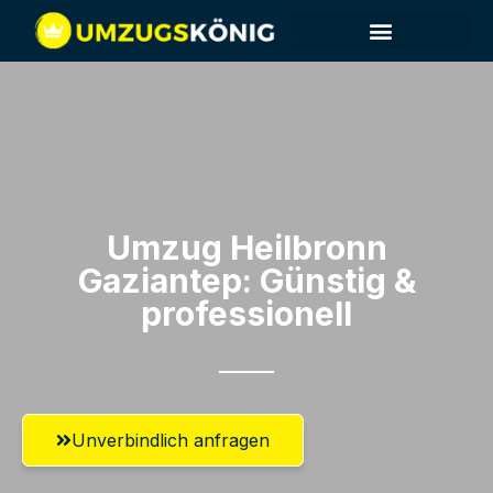
Umzug Heilbronn​
Gaziantep: Günstig &
professionell​
Unverbindlich anfragen