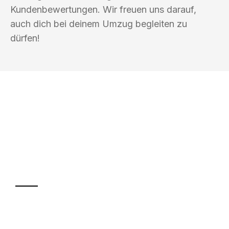
Kundenbewertungen. Wir freuen uns darauf,
auch dich bei deinem Umzug begleiten zu
dürfen!
UMZUGSKÖNIG KOCH HEILBRONN
Ihr Umzug oder
Transport
Sparen Sie bis zu 100€ bei Anfrage
Abwicklung innerhalb von 24 Stunden