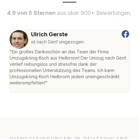
4.9 von 5 Sternen
aus über 800+ Bewertungen.
Ulrich Gerste
ist nach Genf umgezogen
"Ein großes Dankeschön an das Team der Firma
"Die
Umzugskönig Koch aus Heilbronn! Der Umzug nach Genf
mei
verlief reibungslos und stressfrei dank der
Team
professionellen Unterstützung des Teams. Ich kann
habe
Umzugskönig Koch Heilbronn jedem uneingeschränkt
an m
weiterempfehlen!"
groß
DIENSTLEISTUNGEN IN DEUTSCHLAND