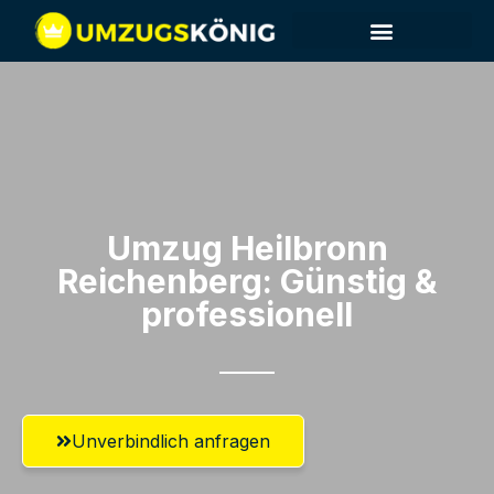
Umzug Heilbronn​
Reichenberg: Günstig &
professionell​
Unverbindlich anfragen