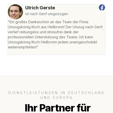
Ulrich Gerste
ist nach Genf umgezogen
"Ein großes Dankeschön an das Team der Firma
"Die
Umzugskönig Koch aus Heilbronn! Der Umzug nach Genf
mei
verlief reibungslos und stressfrei dank der
Team
professionellen Unterstützung des Teams. Ich kann
habe
Umzugskönig Koch Heilbronn jedem uneingeschränkt
an m
weiterempfehlen!"
groß
DIENSTLEISTUNGEN IN DEUTSCHLAND
UND EUROPA
Ihr Partner für