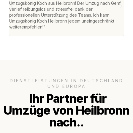
Umzugskönig Koch aus Heilbronn! Der Umzug nach Genf
mei
verlief reibungslos und stressfrei dank der
Team
professionellen Unterstützung des Teams. Ich kann
habe
Umzugskönig Koch Heilbronn jedem uneingeschränkt
an m
weiterempfehlen!"
groß
DIENSTLEISTUNGEN IN DEUTSCHLAND
UND EUROPA
Ihr Partner für
Umzüge von Heilbronn
nach..