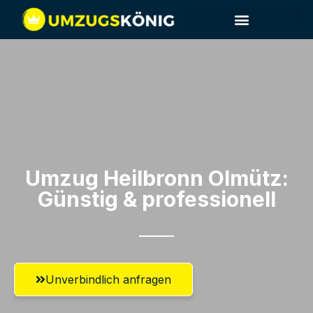
Umzug Heilbronn​ Olmütz:
Günstig & professionell​
Unverbindlich anfragen