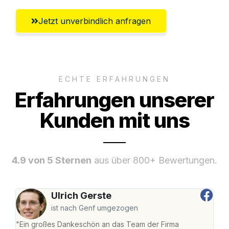
Jetzt unverbindlich anfragen
ECHTE ERFAHRUNGEN
Erfahrungen unserer
Kunden mit uns
4.9 von 5 Sternen
aus über 800+ Bewertungen.
Ulrich Gerste
ist nach Genf umgezogen
"Ein großes Dankeschön an das Team der Firma
"Die