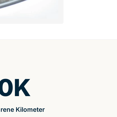
0
K
rene Kilometer