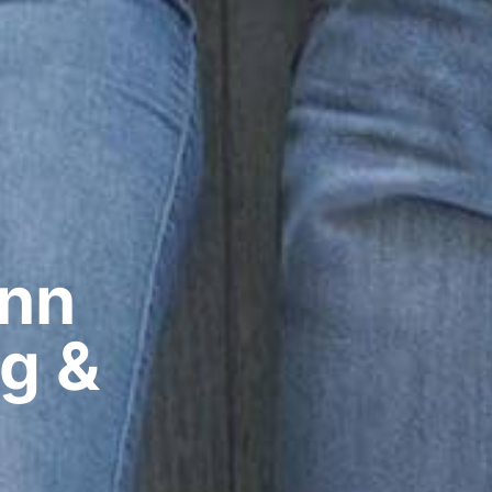
nn​
ig &