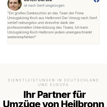
ist nach Genf umgezogen
"Ein großes Dankeschön an das Team der Firma
"Die
Umzugskönig Koch aus Heilbronn! Der Umzug nach Genf
mei
verlief reibungslos und stressfrei dank der
Team
professionellen Unterstützung des Teams. Ich kann
habe
Umzugskönig Koch Heilbronn jedem uneingeschränkt
an m
weiterempfehlen!"
groß
DIENSTLEISTUNGEN IN DEUTSCHLAND
UND EUROPA
Ihr Partner für
Umzüge von Heilbronn