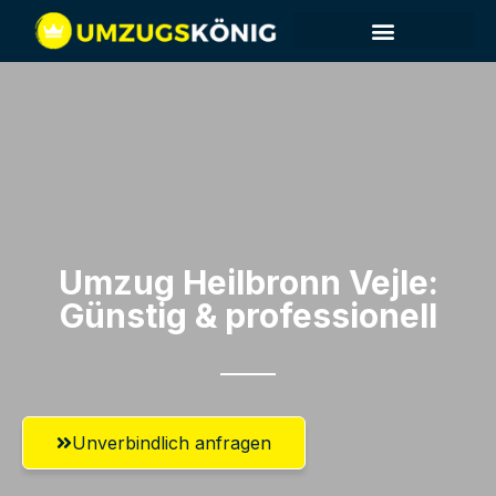
Umzug Heilbronn​ Vejle:
Günstig & professionell​
Unverbindlich anfragen