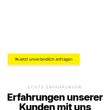
Abwicklung innerhalb von 24 Stunden
Versichert bis zu 7.500€
Ggf. komplette Zollabwicklung inklusive
Umfassender Kundensupport aus
Heilbronn
Jetzt unverbindlich anfragen
ECHTE ERFAHRUNGEN
Erfahrungen unserer
Kunden mit uns