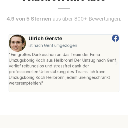
4.9 von 5 Sternen
aus über 800+ Bewertungen.
Ulrich Gerste
ist nach Genf umgezogen
"Ein großes Dankeschön an das Team der Firma
"Die
Umzugskönig Koch aus Heilbronn! Der Umzug nach Genf
mei
verlief reibungslos und stressfrei dank der
Team
professionellen Unterstützung des Teams. Ich kann
habe
Umzugskönig Koch Heilbronn jedem uneingeschränkt
an m
weiterempfehlen!"
groß