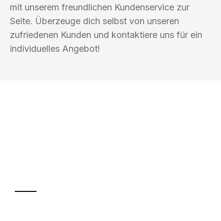
mit unserem freundlichen Kundenservice zur
Seite. Überzeuge dich selbst von unseren
zufriedenen Kunden und kontaktiere uns für ein
individuelles Angebot!
UMZUGSKÖNIG KOCH HEILBRONN
Ihr Umzug oder
Transport
Sparen Sie bis zu 100€ bei Anfrage