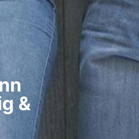
nn​
ig &