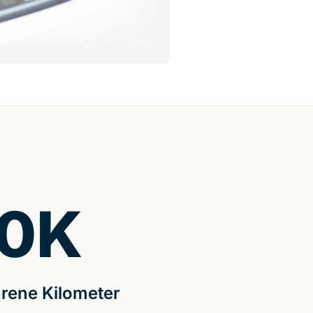
0
K
rene Kilometer