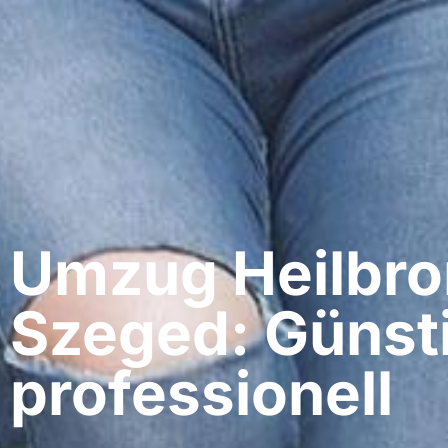
Umzug Heilbro
Szeged: Günst
professionell​