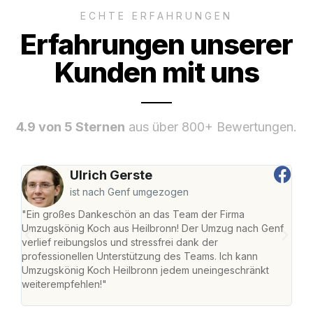
ECHTE ERFAHRUNGEN
Erfahrungen unserer
Kunden mit uns
4.9 von 5 Sternen
aus über 800+ Bewertungen.
Ulrich Gerste
ist nach Genf umgezogen
"Ein großes Dankeschön an das Team der Firma
"Die
Umzugskönig Koch aus Heilbronn! Der Umzug nach Genf
mei
verlief reibungslos und stressfrei dank der
Team
professionellen Unterstützung des Teams. Ich kann
habe
Umzugskönig Koch Heilbronn jedem uneingeschränkt
an m
weiterempfehlen!"
groß