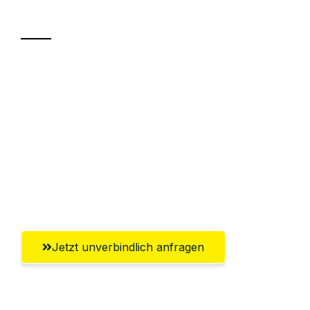
Transport
Sparen Sie bis zu 100€ bei Anfrage
Abwicklung innerhalb von 24 Stunden
Versichert bis zu 7.500€
Ggf. komplette Zollabwicklung inklusive
Umfassender Kundensupport aus
Heilbronn
Jetzt unverbindlich anfragen