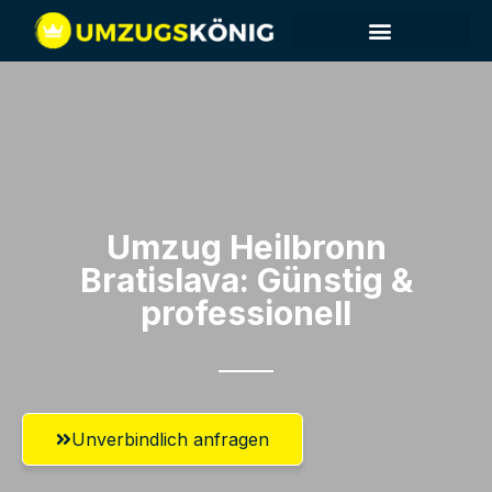
Umzug Heilbronn​
Bratislava: Günstig &
professionell​
Unverbindlich anfragen