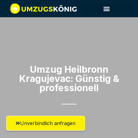
Umzug Heilbronn​
Kragujevac: Günstig &
professionell​
Unverbindlich anfragen