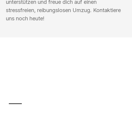
unterstützen und freue dich auf einen
stressfreien, reibungslosen Umzug. Kontaktiere
uns noch heute!
UMZUGSKÖNIG KOCH HEILBRONN
Ihr Umzug oder
Transport
Sparen Sie bis zu 100€ bei Anfrage
Abwicklung innerhalb von 24 Stunden