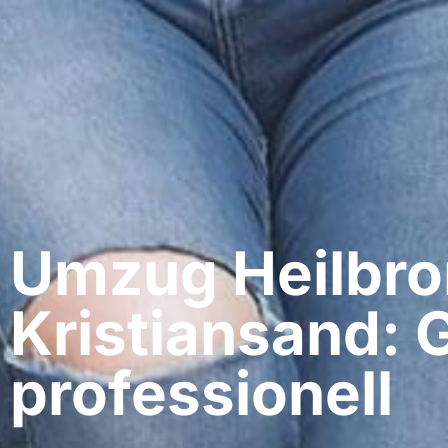
Umzug Heilbro
Kristiansand: 
professionell​