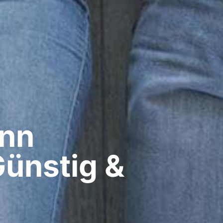
nn​
Günstig &