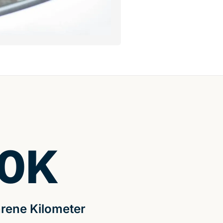
0
K
rene Kilometer