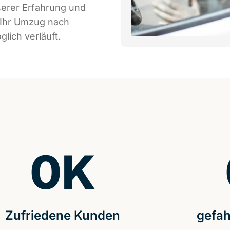
serer Erfahrung und
 Ihr Umzug nach
lich verläuft.
0
K
Zufriedene Kunden
gefah